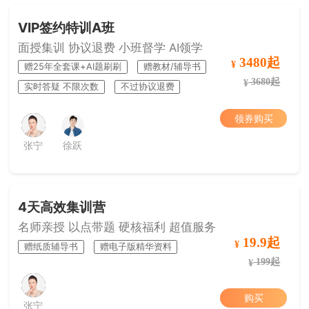
VIP签约特训A班
面授集训 协议退费 小班督学 AI领学
3480起
¥
赠25年全套课+AI题刷刷
赠教材/辅导书
3680起
¥
实时答疑 不限次数
不过协议退费
领券购买
张宁
徐跃
4天高效集训营
名师亲授 以点带题 硬核福利 超值服务
19.9起
¥
赠纸质辅导书
赠电子版精华资料
199起
¥
购买
张宁