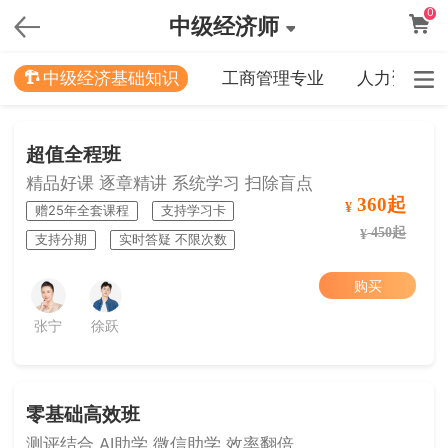
0
中级经济师
中级经济基础知识
工商管理专业
人力资源专
超值全程班
精品好课 逐章精讲 系统学习 扫除盲点
360起
¥
赠25年全套课程
支持学习卡
450起
¥
支持分期
实时答疑 不限次数
购买
张宁
徐跃
零基础高效班
测评结合 AI助学 微信助学 效率翻倍