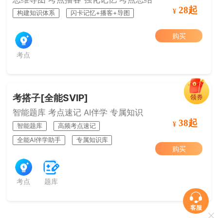
28起
¥
构建知识体系
闪卡记忆+播客+导图
购买
考点
考搭子[全能SVIP]
领券
智能题库 考点速记 AI伴学 专属知识
38起
¥
智能题库
高频考点速记
全能AI伴学助手
专属知识库
购买
考点
题库
客服