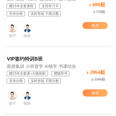
600起
¥
赠25年全套课程
支持学习卡
750起
¥
支持分期
实时答疑 不限次数
购买
张宁
徐跃
VIP签约特训B班
面授集训 小班督学 AI领学 书课结合
2064起
¥
赠25年全套课+AI题刷刷
赠辅导书
2580起
¥
支持分期
实时答疑 不限次数
购买
张宁
徐跃