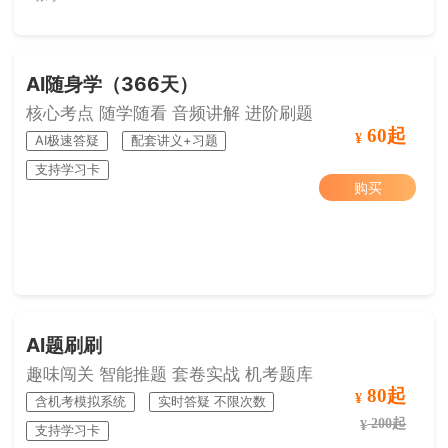
AI随身学（366天）
核心考点 随学随看 音频讲解 进阶刷题
60起
¥
AI极速答疑
配套讲义+习题
支持学习卡
购买
AI题刷刷
趣味闯关 智能推题 套卷实战 机考题库
80起
¥
含机考模拟系统
实时答疑 不限次数
200起
¥
支持学习卡