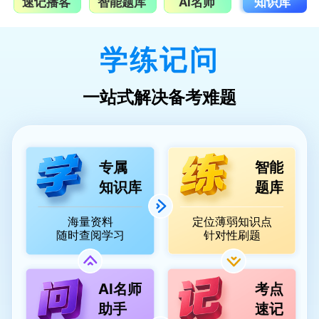
速记播客
智能题库
AI名师
知识库
学练记问
一站式解决备考难题
专属
智能
知识库
题库
海量资料
定位薄弱知识点
随时查阅学习
针对性刷题
AI名师
考点
助手
速记