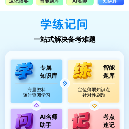
速记播客
智能题库
AI名师
知识库
学练记问
一站式解决备考难题
专属
智能
知识库
题库
海量资料
定位薄弱知识点
随时查阅学习
针对性刷题
AI名师
考点
助手
速记