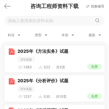
咨询工程师资料下载
切换辅导
科目
类型
年份
最新
2025年《方法实务》试题
历年真题
免费
1383
522
共5页
2025年《分析评价》试题
历年真题
免费
1257
530
共10页