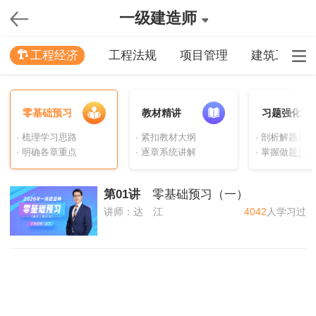
一级建造师
工程经济
工程法规
项目管理
建筑工程
零基础预习
教材精讲
习题强化
· 梳理学习思路
· 紧扣教材大纲
· 剖析解题思路
· 明确各章重点
· 逐章系统讲解
· 掌握做题技巧
第01讲
零基础预习（一）
讲师：
达 江
4042
人学习过