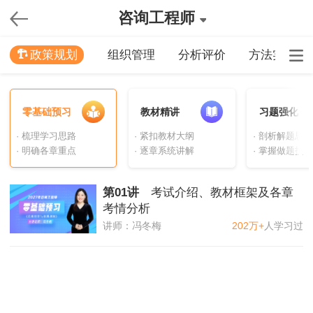
咨询工程师
政策规划
组织管理
分析评价
方法实务
零基础预习
教材精讲
习题强化
· 梳理学习思路
· 紧扣教材大纲
· 剖析解题思路
· 明确各章重点
· 逐章系统讲解
· 掌握做题技巧
第01讲
考试介绍、教材框架及各章
考情分析
讲师：
冯冬梅
202万+
人学习过