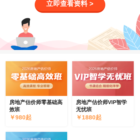
立即查看资料 >
房地产估价师零基础高
房地产估价师VIP智学
效班
无忧班
￥
980起
￥
1880起