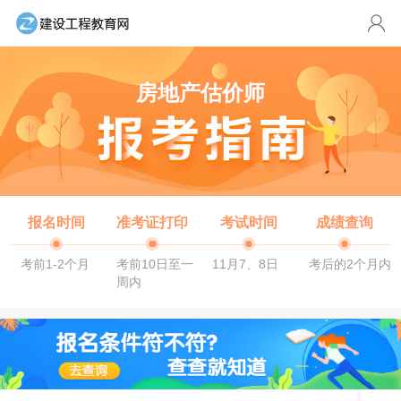
房地产估价师
报名时间
准考证打印
考试时间
成绩查询
考前1-2个月
考前10日至一
11月7、8日
考后的2个月内
周内