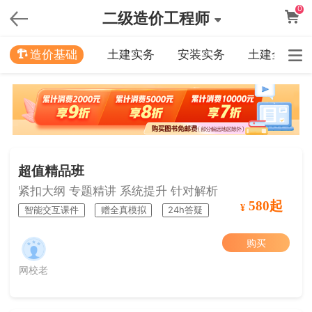
0
二级造价工程师
造价基础
土建实务
安装实务
土建全科
超值精品班
紧扣大纲 专题精讲 系统提升 针对解析
580起
¥
智能交互课件
赠全真模拟
24h答疑
购买
网校老
师