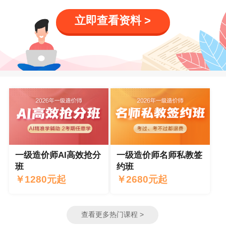
立即查看资料 >
一级造价师AI高效抢分
一级造价师名师私教签
班
约班
￥
1280
元
起
￥
2680
元
起
查看更多热门课程 >