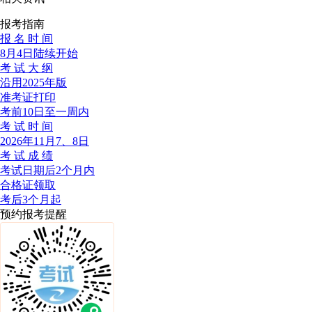
报考指南
报 名 时 间
8月4日陆续开始
考 试 大 纲
沿用2025年版
准考证打印
考前10日至一周内
考 试 时 间
2026年11月7、8日
考 试 成 绩
考试日期后2个月内
合格证领取
考后3个月起
预约报考提醒