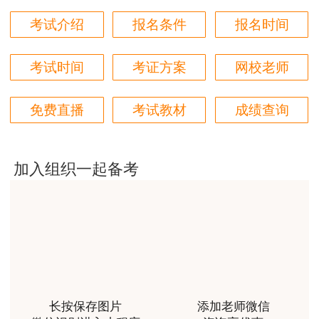
用户m2****18
考试介绍
报名条件
报名时间
授课内容非常专业，还有人给答疑。
考试时间
考证方案
网校老师
用户hq****jp
性价比较高的一套课程，深耕领域多年的资深师资，
免费直播
考试教材
成绩查询
对知识点精准把握，内容深入浅出，理论和记忆口诀
相结合，备考更高效。
用户m1****18
加入组织一起备考
课程体系非常全面具体，考前资料含金量很足，能压
中一些真题知识点，从而使考试过程中得心应手，顺
利通过考试
用户da****ng
小强老师讲得很好！生动、有趣、易于理解，支持！
用户m3****65
长按保存图片
添加老师微信