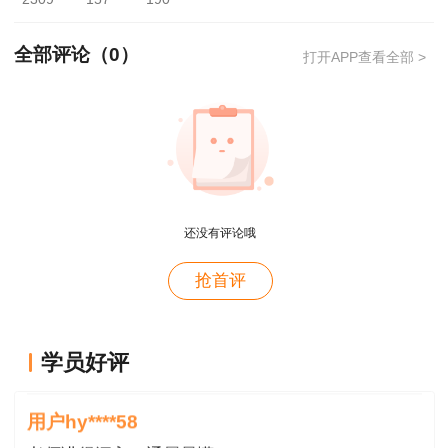
热门问答
全部评论（
0
）
打开APP查看全部 >
Q：二级建造师考试成绩合格线是多少？
A：二级建造师的合格标准各省市不统一，请
关注当地公告信息。
Q：二建成绩几年内有效？
还没有评论哦
A：二级建造师执业资格考试成绩实行滚动管
用户m4****66
抢首评
理，参加全部3个科目考试的人员必须在连续的两
对课程特满意
个考试年度内通过全部科目；免试部分科目的人员
必须在当年通过应试科目。
用户hy****58
学员好评
讲的深入浅出---通俗易懂
说明：因考试政策、内容不断变化与调整，建设工
用户hy****58
程教育网提供的以上信息仅供参考，如有异议，请