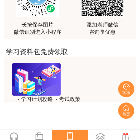
越听越觉得好
用户m2****66
长按保存图片
添加老师微信
越听越觉得好
微信识别进入小程序
咨询享优惠
用户m2****66
非常非常非常非常棒！！!！
学习资料包免费领取
用户m2****66
非常非常非常非常棒！！!！
用户xi****mo
土建计量这门课我听了门金瑞和孙琦两位老师的课
学习计划攻略
考试政策
程，感觉各有千秋，正好取长补短助我通过了该门考
试，非常感谢两位老师的课程。
试题/模拟题
备考精华
用户xi****mo
一键领取
时间是我们通过的保证，没有什么比坚持更有价值，
听王英老师的土建案例课程就是通过一造考试的最强