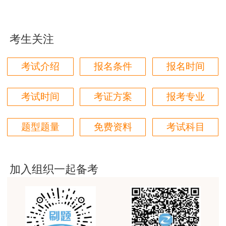
用户85****06
真的是把学习变成自己能理解的语言最重要！
考生关注
用户m1****88
太喜欢王英老师了
考试介绍
报名条件
报名时间
用户m5****68
考试时间
考证方案
报考专业
平台历史购买的课程，老师讲的多非常好
相关信息查询方式
用户m2****68
题型题量
免费资料
考试科目
老师讲的很细致很认真，课件准备充分也非常有耐
心，听了老师的课很有收获，谢谢老师的付出和努
力。
加入组织一起备考
用户m0****88
最棒的预习课
用户m2****66