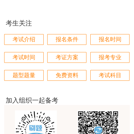
用户m1****96
考基础科目，在连续2个考试年度内通过相应应试
科目，可获得相应专业考试合格证明，该证明作为
三个字讲得好
注册时增加执业专业类别的依据。
考生关注
用户85****06
真的是把学习变成自己能理解的语言最重要！
二、考区设置及报名要求
考试介绍
报名条件
报名时间
用户m1****88
2025年度一级造价工程师职业资格考试设置
太喜欢王英老师了
考试时间
考证方案
报考专业
武汉、黄石、十堰（神农架）、宜昌、襄阳（随
用户m5****68
州）、黄冈（鄂州）、孝感、荆州（荆门、仙桃、
题型题量
免费资料
考试科目
天门、潜江）、恩施、省直（咸宁）考区。
平台历史购买的课程，老师讲的多非常好
用户m2****68
考试报名实行属地化管理，现工作地或居住地
老师讲的很细致很认真，课件准备充分也非常有耐
加入组织一起备考
为湖北省的人员方可在湖北省内报名参加考试。
心，听了老师的课很有收获，谢谢老师的付出和努
力。
各地住建、交通、水利行业主管部门负责对报
本行业“考全科”或“增报专业”的考生进行资格核
用户m0****88
查，各地及省直人社部门负责对报考“免2科”的考