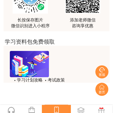
最棒的预习课
生进行资格核查。
用户m2****66
本考试报名证明事项推行告知承诺制。报考人
越听越觉得好
长按保存图片
添加老师微信
微信识别进入小程序
咨询享优惠
员须仔细阅读《报考须知》，报名时确认本人符合
用户m2****66
报考条件，所填报的信息（包括个人联系方式信
越听越觉得好
学习资料包免费领取
息）真实、准确、完整、有效，承担不实承诺的相
用户m2****66
关责任。报考人员采用电子方式签署告知承诺书
非常非常非常非常棒！！!！
（电子文本），一经提交即具有法律效力，不允许
代为承诺。报考人员应当按照考试组织机构核查规
用户m2****66
定和要求提交或补充提交有关材料，对逾期或不接
非常非常非常非常棒！！!！
受核查的，视为放弃考试资格。对不实承诺行为记
学习计划攻略
考试政策
用户xi****mo
入专业技术人员资格考试诚信档案库。
试题/模拟题
备考精华
土建计量这门课我听了门金瑞和孙琦两位老师的课
程，感觉各有千秋，正好取长补短助我通过了该门考
为加强报名证明事项告知承诺制事中监管，如
一键领取
试，非常感谢两位老师的课程。
报考人员提交的境内高等教育学历学位信息无法通