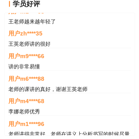
题）、《建设工程技术与计量》（客观题）和《建
学员好评
王老师越来越年轻了
设工程造价案例分析》（土木建筑工程、安装工程
用户zh****35
两专业为主客观混合题，交通运输工程、水利工程
两专业为主观题）4个科目。其中《建设工程造价
王英老师讲的很好
管理》和《建设工程计价》为基础科目；《建设工
用户m9****66
程技术与计量》和《建设工程造价案例分析》为专
讲的非常易懂
业科目，分为土木建筑工程、交通运输工程、水利
用户m6****88
工程和安装工程4个专业类别，报考人员可根据实
际工作需要选报其一。参加4个科目考试（级别为
老师的课讲的真好，谢谢王英老师
考全科）的人员须在连续4个考试年度内通过全部
用户m4****68
应试科目，参加2个科目考试（级别为免2科）的
李娜老师优秀
符合免试基础科目人员须在连续2个考试年度内通
用户m1****96
过相应应试科目，方可获得资格证书。已取得一级
老师讲得非常好，老师在讲义上分析书写的时候尽量
造价工程师一种专业职业资格证书的人员，报名参
写正楷一点就更完美了
加其他专业科目考试（级别为增报专业）的，可免