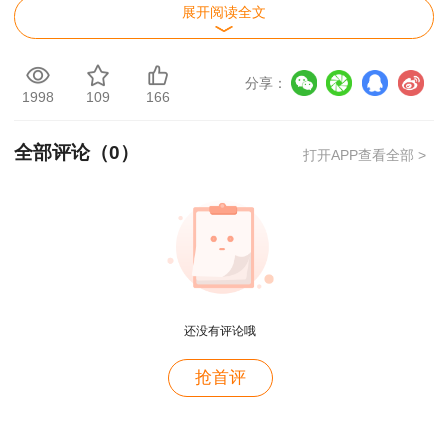
展开阅读全文
根据住房和城乡建设部、交通运输部、水利部
和人力资源社会保障部《关于印发<造价工程师职
分享：
业资格制度规定> <造价工程师职业资格实施办法>
1998
109
166
的通知》（建人〔2018〕67号）、住房和城乡建
全部评论（
0
）
设部《关于造价工程师职业资格考试有关工作的说
打开APP查看全部 >
明》和人力资源和社会保障部人事考试中心《关于
2025年度一级造价工程师职业资格考试考务工作
的通知》（人考中心函〔2025〕22号）精神，为
做好我省2025年度一级造价工程师职业资格考试
工作，现就有关事项通知如下：
还没有评论哦
一、考试设置
用户m2****88
抢首评
一级造价工程师职业资格考试设《建设工程造
一如既往的好
价管理》（客观题）、《建设工程计价》（客观
用户m1****68