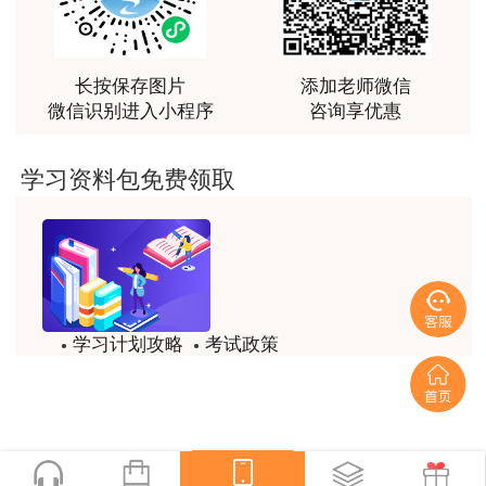
最棒的预习课
效；取得资格证书或者成绩证明的，资格证书或者
用户m2****66
成绩证明无效。
越听越觉得好
长按保存图片
添加老师微信
微信识别进入小程序
咨询享优惠
凡有提供虚假证明材料或者以其他不正当手段取得
用户m2****66
相应资格证书或者成绩证明等严重违纪违规行为
越听越觉得好
学习资料包免费领取
的，按照《专业技术人员资格考试违纪违规行为处
用户m2****66
理规定》等规定处理，包括将违纪违规行为记入专
非常非常非常非常棒！！!！
业技术人员资格考试诚信档案库，纳入全国信用信
息共享平台，向用人单位及社会提供查询，通知报
用户m2****66
考人员所在单位，并视情况向社会公布等。报考人
非常非常非常非常棒！！!！
员涉嫌违法犯罪的，依法移送公安机关处理。
学习计划攻略
考试政策
用户xi****mo
试题/模拟题
备考精华
（七）承诺书公开的形式、范围、时限
土建计量这门课我听了门金瑞和孙琦两位老师的课
程，感觉各有千秋，正好取长补短助我通过了该门考
一键领取
根据政府信息公开等规定，考试组织机构、考试主
试，非常感谢两位老师的课程。
管部门将根据事前、事中、事后核查情况，通过对