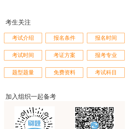
用户m1****96
（五）核查
三个字讲得好
考生关注
考试组织机构依据报考人员作出的承诺为其办理报
用户85****06
考相关事项，并综合运用在线核查、现场核查、协
真的是把学习变成自己能理解的语言最重要！
考试介绍
报名条件
报名时间
助核查等方式，在考前、考中、考后对报考人员的
用户m1****88
承诺信息进行核查。报考人员应当按照考试组织机
太喜欢王英老师了
考试时间
考证方案
报考专业
构的规定和要求，在规定期限内以规定方式提交或
用户m5****68
补充提交有关证明材料。考试组织机构对待核查人
题型题量
免费资料
考试科目
员不进行成绩数据和证书相关操作。报考人员逾期
平台历史购买的课程，老师讲的多非常好
拒不接受核查的，视为放弃考试资格。
用户m2****68
老师讲的很细致很认真，课件准备充分也非常有耐
加入组织一起备考
（六）不实承诺的责任
心，听了老师的课很有收获，谢谢老师的付出和努
力。
报考人员承诺后，在核查或者日常监管中发现其不
符合考试报名条件的，考试报名无效，已缴费用不
用户m0****88
予退还；取得成绩的，当次全部科目考试成绩无