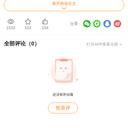
展开阅读全文
（一）办事事项名称
分享：
专业技术人员职业资格考试报名。
1532
101
154
（二）报考人员信息
全部评论（
0
）
打开APP查看全部 >
姓 名：
工作单位：
身份证件类型：
身份证件号码：
还没有评论哦
用户m2****88
二、告知内容
抢首评
一如既往的好
（一）证明事项名称
用户m1****68