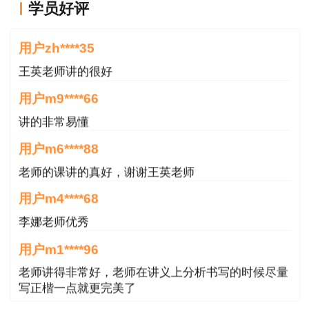
学员好评
××××职业资格考试报名证明事项。
王老师越来越年轻了
用户zh****35
（二）设定证明事项的依据
王英老师讲的很好
××××职业资格制度规定、考试（评价）实施办
用户m9****66
法。
讲的非常易懂
（三）证明的内容
用户m6****88
报考人员符合考试报名条件、免试部分科目条件中
老师的课讲的真好，谢谢王英老师
关于学历、专业、学位、专业工作年限，专业技术
用户m4****68
人员职业资格、职称等方面的要求。
李娜老师优秀
（四）承诺的方式
用户m1****96
老师讲得非常好，老师在讲义上分析书写的时候尽量
由报考人员本人采用电子方式承诺，一经提交即具
写正楷一点就更完美了
法律效力。