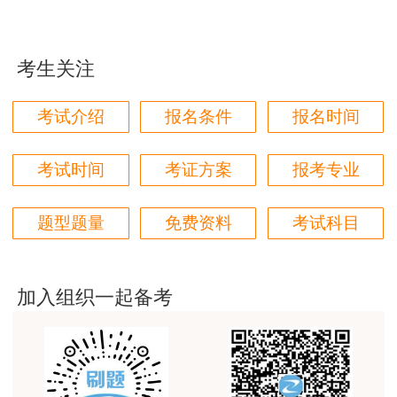
用户m1****96
4.进入考试报名
三个字讲得好
考生关注
考试名称“045一级造价工程师职业资格考
用户85****06
试”-“选择”
真的是把学习变成自己能理解的语言最重要！
考试介绍
报名条件
报名时间
用户m1****88
太喜欢王英老师了
考试时间
考证方案
报考专业
用户m5****68
题型题量
免费资料
考试科目
平台历史购买的课程，老师讲的多非常好
用户m2****68
老师讲的很细致很认真，课件准备充分也非常有耐
加入组织一起备考
心，听了老师的课很有收获，谢谢老师的付出和努
力。
用户m0****88