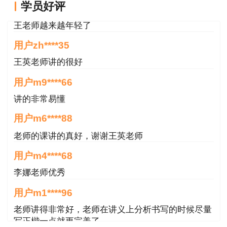
学员好评
考试报名前需要点击报名前步骤，按照步骤完
王老师越来越年轻了
善个人信息，包括个人基本信息、学历信息、学位
用户zh****35
信息、工作经历、联系方式。“账号信息完整度”为
100%时才可以进入考试报名。未完成学历学位验
王英老师讲的很好
证的考生，需先验证学历学位信息。学历学位信息
用户m9****66
未通过系统自动核验的需上传学信网的学历学位认
讲的非常易懂
证报告。
用户m6****88
老师的课讲的真好，谢谢王英老师
用户m4****68
李娜老师优秀
用户m1****96
老师讲得非常好，老师在讲义上分析书写的时候尽量
写正楷一点就更完美了
推荐阅读：