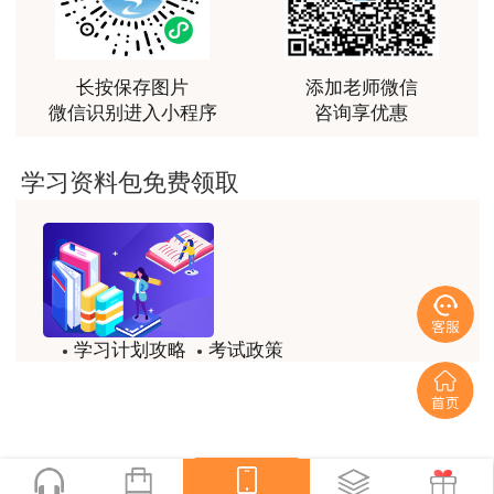
最棒的预习课
用户m2****66
越听越觉得好
长按保存图片
添加老师微信
微信识别进入小程序
咨询享优惠
用户m2****66
越听越觉得好
学习资料包免费领取
用户m2****66
非常非常非常非常棒！！!！
用户m2****66
非常非常非常非常棒！！!！
学习计划攻略
考试政策
用户xi****mo
试题/模拟题
备考精华
土建计量这门课我听了门金瑞和孙琦两位老师的课
程，感觉各有千秋，正好取长补短助我通过了该门考
一键领取
试，非常感谢两位老师的课程。