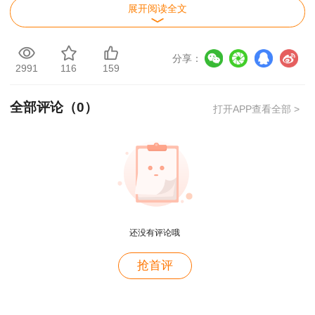
2.登录全国专业技术人员资格考试报名服务平
展开阅读全文
台
新用户需点击“新用户注册”完成注册后进入系
分享：
2991
116
159
统。
全部评论（
0
）
打开APP查看全部 >
还没有评论哦
用户m2****88
抢首评
一如既往的好
3.完善个人信息
用户m1****68