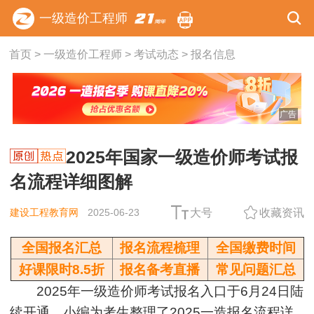
一级造价工程师
首页
>
一级造价工程师
>
考试动态
>
报名信息
广告
2025年国家一级造价师考试报
名流程详细图解
建设工程教育网
2025-06-23
大号
收藏资讯
全国报名汇总
报名流程梳理
全国缴费时间
好课限时8.5折
报名备考直播
常见问题汇总
2025年一级造价师考试报名入口于6月24日陆
续开通，小编为考生整理了2025一造报名流程详