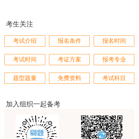
计量》（客观题）和《建设工程造价案例分析》
用户85****06
（土木建筑工程、安装工程两专业为主客观混合
真的是把学习变成自己能理解的语言最重要！
题，交通运输工程、水利工程两专业为主观题）4
考生关注
用户m1****88
个科目。其中《建设工程造价管理》和《建设工程
太喜欢王英老师了
计价》为基础科目；《建设工程技术与计量》和
考试介绍
报名条件
报名时间
《建设工程造价案例分析》为专业科目，分为土木
用户m5****68
建筑工程、交通运输工程、水利工程和安装工程4
平台历史购买的课程，老师讲的多非常好
考试时间
考证方案
报考专业
个专业类别，报考人员可根据实际工作需要选报其
用户m2****68
一。参加4个科目考试（级别为考全科）的人员须
题型题量
免费资料
考试科目
老师讲的很细致很认真，课件准备充分也非常有耐
在连续4个考试年度内通过全部应试科目，参加2
心，听了老师的课很有收获，谢谢老师的付出和努
个科目考试（级别为免二科）的符合免试基础科目
力。
人员须在连续2个考试年度内通过相应应试科目，
加入组织一起备考
用户m0****88
方可获得资格证书。已取得一级造价工程师一种专
最棒的预习课
业职业资格证书的人员，报名参加其他专业科目考
用户m2****66
试（级别为增报专业）的，可免考基础科目，在连