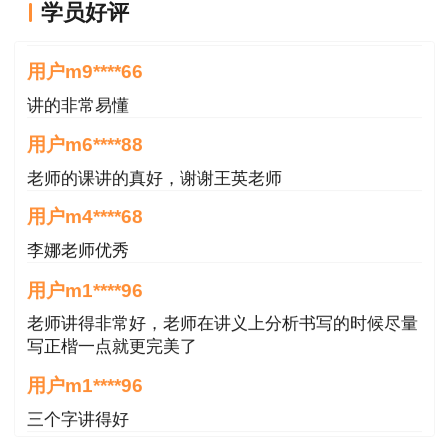
学员好评
王英老师讲的很好
10月18日
用户m9****66
上午 9:00——11:30 建设工程造价管理
讲的非常易懂
下午 14:00——16:30 建设工程计价
用户m6****88
老师的课讲的真好，谢谢王英老师
10月19日
用户m4****68
上午 9:00——11:30 建设工程技术与计量（4
李娜老师优秀
个专业）
用户m1****96
下午 14:00——18:00 建设工程造价案例分析
老师讲得非常好，老师在讲义上分析书写的时候尽量
（4个专业）
写正楷一点就更完美了
用户m1****96
考试设《建设工程造价管理》（客观题）、
三个字讲得好
《建设工程计价》（客观题）、《建设工程技术与