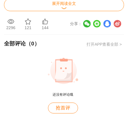
展开阅读全文
一、报名条件、免试条件、报名要求
凡符合《住房城乡建设部、交通运输部、水利
分享：
部、人力资源社会保障部关于印发〈造价工程师职
2296
121
144
业资格制度规定〉〈造价工程师职业资格考试实施
全部评论（
0
）
办法〉的通知》（建人〔2018〕67号）、住房城
打开APP查看全部 >
乡建设部《关于造价工程师职业资格考试有关工作
的说明》和《人力资源社会保障部关于降低或取消
部分准入类职业资格考试工作年限要求有关事项的
通知》（人社部发〔2022〕8号）规定条件的人
用户m2****88
员，均可报名参加一级造价工程师职业资格考试。
还没有评论哦
一如既往的好
具体内容请登录中国人事考试网
（www.cpta.com.cn/testCondition/1071.html）了
用户m1****68
抢首评
解详情。
王老师越来越年轻了
二、考试科目和时间
用户zh****35