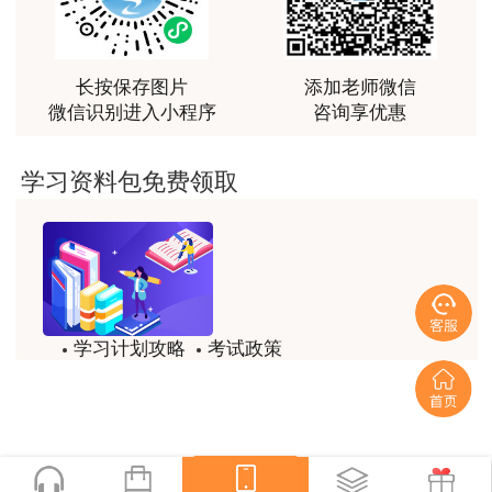
续2个考试年度内通过相应应试科目，可获得相应
越听越觉得好
专业考试合格证明，该证明作为注册时增加执业专
用户m2****66
业类别的依据。
越听越觉得好
长按保存图片
添加老师微信
微信识别进入小程序
咨询享优惠
报考人员选错级别的，本次考试科目成绩作
用户m2****66
废。
非常非常非常非常棒！！!！
学习资料包免费领取
用户m2****66
三、考试大纲
非常非常非常非常棒！！!！
一级造价工程师考试大纲使用住房城乡建设
用户xi****mo
部、交通运输部、水利部组织编写、人力资源社会
土建计量这门课我听了门金瑞和孙琦两位老师的课
保障部审定的2025年版《全国一级造价工程师职
学习计划攻略
考试政策
程，感觉各有千秋，正好取长补短助我通过了该门考
业资格考试大纲》，可在以下相关网站免费下载：
试，非常感谢两位老师的课程。
试题/模拟题
备考精华
中国建设工程造价管理协会网站
用户xi****mo
一键领取
（www.ccea.pro）、交通运输部职业资格中心网
时间是我们通过的保证，没有什么比坚持更有价值，
站（www.jtzyzg.org.cn）及水利部水利水电规划
听王英老师的土建案例课程就是通过一造考试的最强