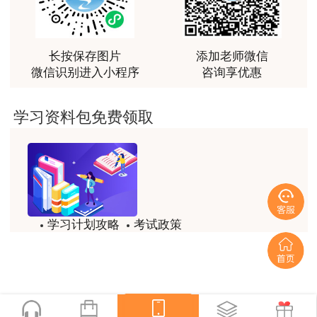
最棒的预习课
用户m2****66
越听越觉得好
长按保存图片
添加老师微信
微信识别进入小程序
咨询享优惠
用户m2****66
越听越觉得好
学习资料包免费领取
用户m2****66
非常非常非常非常棒！！!！
用户m2****66
非常非常非常非常棒！！!！
学习计划攻略
考试政策
用户xi****mo
试题/模拟题
备考精华
土建计量这门课我听了门金瑞和孙琦两位老师的课
程，感觉各有千秋，正好取长补短助我通过了该门考
一键领取
试，非常感谢两位老师的课程。