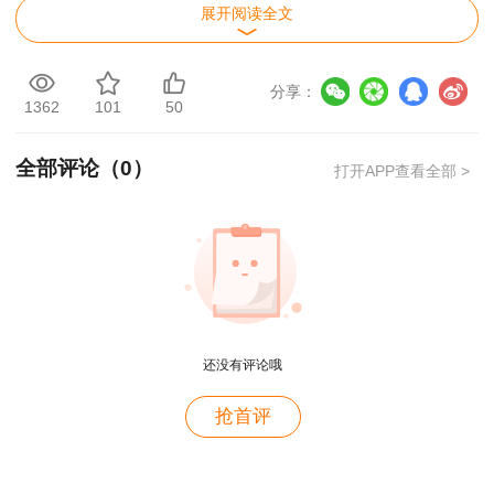
考试时间为4小时，而其他科目则为2.5小时。
展开阅读全文
一级造价师考试题型与合格标准
分享：
一级造价工程师考试的题型主要分为单项选择题、
1362
101
50
多项选择题和案例题。《建设工程造价管理》、
《建设工程计价》以及《建设工程技术与计量》三
全部评论（
0
）
打开APP查看全部 >
个科目主要由单项选择题和多项选择题组成，而
《建设工程造价案例分析》则主要由案例题构成。
考试的合格标准为各科目总分的60%25，例如
《建设工程造价管理》的合格标准为60分，《建
设工程造价案例分析》的合格标准为72分。
还没有评论哦
用户m2****88
抢首评
一如既往的好
用户m1****68