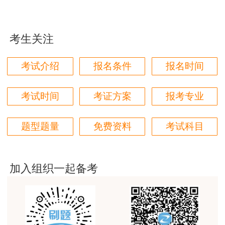
用户m1****96
三个字讲得好
考生关注
用户85****06
真的是把学习变成自己能理解的语言最重要！
考试介绍
报名条件
报名时间
用户m1****88
太喜欢王英老师了
考试时间
考证方案
报考专业
用户m5****68
题型题量
免费资料
考试科目
平台历史购买的课程，老师讲的多非常好
用户m2****68
老师讲的很细致很认真，课件准备充分也非常有耐
加入组织一起备考
心，听了老师的课很有收获，谢谢老师的付出和努
力。
用户m0****88