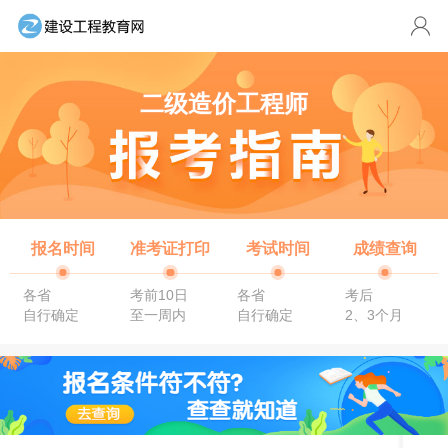
二级造价工程师
报名时间
准考证打印
考试时间
成绩查询
各省
考前10日
各省
考后
自行确定
至一周内
自行确定
2、3个月