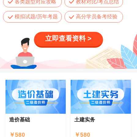
各类题型对应攻略
教材对比/考点总结
模拟试题/历年考题
高分学员备考经验
立即查看资料 >
造价基础
土建实务
￥
580
￥
580