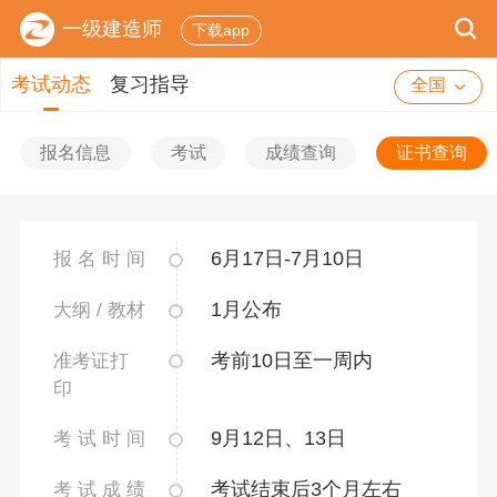
一级建造师
下载app
考试动态
复习指导
全国
报名信息
考试
成绩查询
证书查询
6月17日-7月10日
报 名 时 间
1月公布
大纲 / 教材
考前10日至一周内
准考证打
印
9月12日、13日
考 试 时 间
考试结束后3个月左右
考 试 成 绩