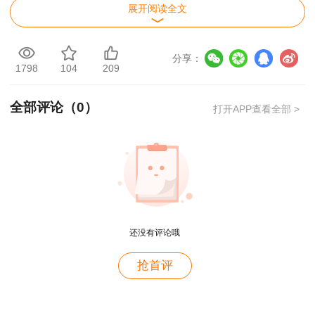
展开阅读全文
分享：
1798
104
209
全部评论（
0
）
打开APP查看全部 >
三种班型任你选择，
超值精品班、高效实验班、尊
。热血6.18，省钱就现在！你还在等什么
享无忧班
呢？赶紧行动起来！
点击进入主会场>>
还没有评论哦
用户m9****68
抢首评
满意
用户c3****b4