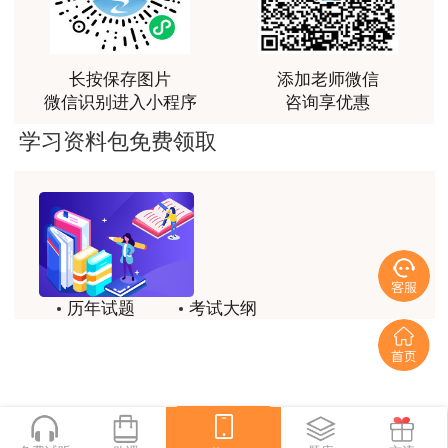
富生动。
用户m3****68
课程清晰易懂，便于记忆，老师重难点讲解也很清晰
长按保存图片
添加老师微信
微信识别进入小程序
咨询享优惠
用户we****66
学习资料包免费领取
跟着老师学习理解的特别快，比自己学习容易多了
用户m0****66
贾老师讲的很有水平，这次考过全靠他了
用户m0****68
贾老师一如既往的稳
历年试题
考试大纲
用户m1****68
模拟试题
备考精华
回顾整个学习过程，我收获的不仅是证书和技能，更
一键领取
重要的是养成了持续学习的习惯和自我驱动力；这门
网课像一位循循善诱的引路人，让我相信只要选对方
法、坚持行动，每个人都能突破自己的天花板，真心