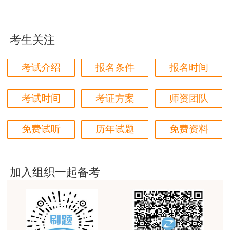
这个班太适合我这种自制力差的了，有班主任督促
着，群里还有老师带学，真不错
考生关注
用户zh****87
贾老师讲的太好了，题库、资料还多
考试介绍
报名条件
报名时间
用户zh****94
老师们讲的很好，通俗易懂，对小白很友好
考试时间
考证方案
师资团队
用户li****11
免费试听
历年试题
免费资料
建筑专业跟网校过了，今年考其他安全，还是选择网
校。
用户m6****57
加入组织一起备考
师资过硬，学习无忧，感觉自已选对了
用户da****ng
生产技术今年的教学比起去年，在实例的列举上更丰