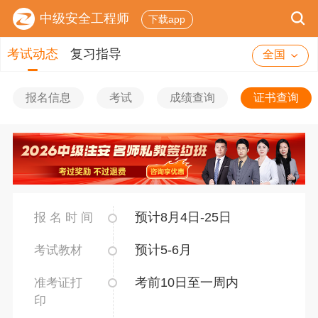
中级安全工程师
下载app
考试动态
复习指导
全国
报名信息
考试
成绩查询
证书查询
预计8月4日-25日
报 名 时 间
预计5-6月
考试教材
考前10日至一周内
准考证打
印