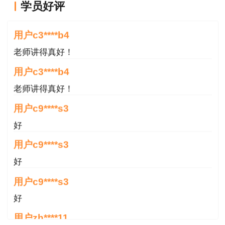
生产管理
学员好评
老师讲得真好！
考察章节：
第5-8章
用户c3****b4
老师讲得真好！
生产技术
用户c3****b4
考察章节：
第4-5章
老师讲得真好！
建筑施工
用户c9****s3
好
考察章节：
第
5-9章
用户c9****s3
好
联考注意事项
用户c9****s3
1、联考时间为入口开放时间，即8月20日
好
9:00-8月21日22:00，考生可以自由选择时间进行
用户zh****11
作答。