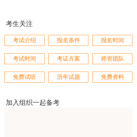
这个班太适合我这种自制力差的了，有班主任督促
2、联考开始后，请各位考生谨慎离场，一旦
着，群里还有老师带学，真不错
离场，计时不停止，考试时间到自动交卷，每科考
考生关注
用户zh****87
试仅可参与一次，请务必慎重把握机会。
贾老师讲的太好了，题库、资料还多
考试介绍
报名条件
报名时间
3、交卷后可在线查看错题及解析，分数和排
用户zh****94
名也随之展现。
老师们讲的很好，通俗易懂，对小白很友好
考试时间
考证方案
师资团队
4、由于实务案例部分题目为主观题，仅支持
用户li****11
在线查看题目，如线上做题则不显示成绩，建议实
免费试听
历年试题
免费资料
建筑专业跟网校过了，今年考其他安全，还是选择网
务案例部分题目进行线下自测。
校。
用户m6****57
加入组织一起备考
师资过硬，学习无忧，感觉自已选对了
用户da****ng
生产技术今年的教学比起去年，在实例的列举上更丰