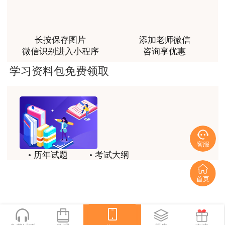
富生动。
用户m3****68
课程清晰易懂，便于记忆，老师重难点讲解也很清晰
长按保存图片
添加老师微信
微信识别进入小程序
咨询享优惠
用户we****66
学习资料包免费领取
跟着老师学习理解的特别快，比自己学习容易多了
用户m0****66
贾老师讲的很有水平，这次考过全靠他了
用户m0****68
贾老师一如既往的稳
历年试题
考试大纲
用户m1****68
模拟试题
备考精华
回顾整个学习过程，我收获的不仅是证书和技能，更
一键领取
重要的是养成了持续学习的习惯和自我驱动力；这门
网课像一位循循善诱的引路人，让我相信只要选对方
法、坚持行动，每个人都能突破自己的天花板，真心