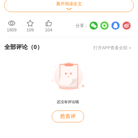
展开阅读全文
分享：
1809
109
104
注：开考时间到之前，试卷按钮显示“未开
始”，开考时间到后试卷按钮自动变成“开始考试”。
全部评论（
0
）
打开APP查看全部 >
联考考察重点
8月，安全全国联考总共考生产管理、生产技
术、法律法规和建筑施工，每个科目考察的重点内
容各不相容，具体如下：
还没有评论哦
法律法规
用户m9****68
抢首评
满意
考察章节：
第5-7章
用户c3****b4