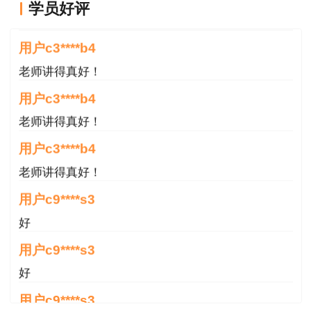
前模拟卷（6套）与考题考点契合率达85%左右。
学员好评
用户c3****b4
二、典型考点：
老师讲得真好！
用户c3****b4
2023安全《法规》考试考点1：生产经营单位
老师讲得真好！
的安全生产保障
用户c3****b4
《安全生产法》第四十三条规定，生产经营单
老师讲得真好！
位进行爆破、吊装、动火、临时用电以及国务院应
用户c9****s3
急管理部门会同国务院有关部门规定的其他危险作
业，应当安排专门人员进行现场安全管理，确保操
好
作规程的遵守和安全措施的落实。
用户c9****s3
好
【2023年】生产经营单位开展作业活动应当
落实安全措施，确保遵守操作规程，根据《安全生
用户c9****s3
产法》，下列作业中，生产经营单位应当安排专门
好
人员进行现场安全管理的是（ ）。