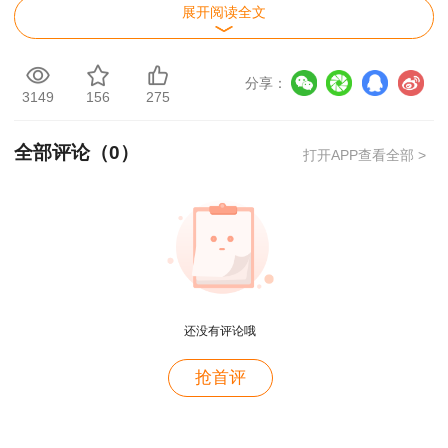
展开阅读全文
分享：
3149
156
275
全部评论（
0
）
打开APP查看全部 >
注：2023年考试题目统计数量：单选题67
道，多选题14道
一、考点回顾：
据统计安全《法规》教材共计知识点73个，
还没有评论哦
网校授课知识点覆盖面达98%（排除历年未曾考过
抢首评
章节）。23年安全《法规》试卷整体考点共计43
用户m9****68
个，网校授课与考题契合考点达90%以上，网校考
满意