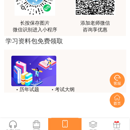
富生动。
用户m3****68
长按保存图片
添加老师微信
课程清晰易懂，便于记忆，老师重难点讲解也很清晰
微信识别进入小程序
咨询享优惠
用户we****66
学习资料包免费领取
2023安全《法规》考试考点2：从业人员的安
跟着老师学习理解的特别快，比自己学习容易多了
全生产权利和义务
用户m0****66
《安全生产法》第五十六条规定，因生产安全
贾老师讲的很有水平，这次考过全靠他了
事故受到损害的从业人员，除依法享有工伤保险
用户m0****68
外，依照有关民事法律尚有获得赔偿的权利的，有
历年试题
考试大纲
贾老师一如既往的稳
权提出赔偿要求。
模拟试题
备考精华
用户m1****68
【2023年】甲公司为员工王某缴纳了工伤保
一键领取
回顾整个学习过程，我收获的不仅是证书和技能，更
险费。由于公司管理不善，导致王某因事故受到伤
重要的是养成了持续学习的习惯和自我驱动力；这门
网课像一位循循善诱的引路人，让我相信只要选对方
害，王某获得了工伤保险赔偿。根据《安全生产