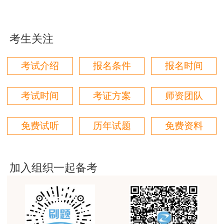
用户zh****11
A.动火、爆破、高温、地下挖掘
这个班太适合我这种自制力差的了，有班主任督促
着，群里还有老师带学，真不错
考生关注
B.吊装、高温、交叉、有限空间
用户zh****87
C.拆除、动土、搬运、临高压线
考试介绍
报名条件
报名时间
贾老师讲的太好了，题库、资料还多
用户zh****94
D.爆破、吊装、动火、临时用电
考试时间
考证方案
师资团队
老师们讲的很好，通俗易懂，对小白很友好
【正确答案】D
用户li****11
免费试听
历年试题
免费资料
课程回顾：2023中级安全考试辅导课程-精讲
建筑专业跟网校过了，今年考其他安全，还是选择网
班-第三章-第05讲
校。
加入组织一起备考
用户m6****57
师资过硬，学习无忧，感觉自已选对了
用户da****ng
生产技术今年的教学比起去年，在实例的列举上更丰