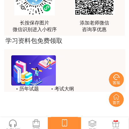
第五章
长按保存图片
添加老师微信
微信识别进入小程序
咨询享优惠
安全生产预警预报体系、安全生产应急管
考察范围
学习资料包免费领取
理体系、事故应急预案编制、应急演练
难度
适中
★★★
特点
出题量较少
，
但综合性比较强
历年试题
考试大纲
第六章
模拟试题
备考精华
生产安全事故报告、事故调查与分析、事
一键领取
考察范围
故处理、事故调查处理案卷管理