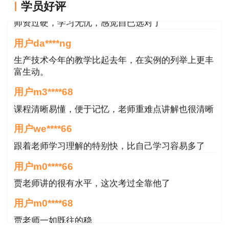
学员好评
用户m6****57
考察范围
全生产投入与安全生产责任保险、安全生
师资过硬，学习无忧，感觉自已选对了
产检查与隐患排查治理、个体防护装备管
用户da****ng
理、特殊作业安全管理、承包商管理、企
生产技术今年的教学比起去年，在实例的列举上更丰
业安全文化建设、安全生产标准化、企业
富生动。
双重预防机制建设
用户m3****68
难度
偏难
★★★★
课程清晰易懂，便于记忆，老师重难点讲解也很清晰
用户we****66
内容案例化，
题目选项比较灵活，
需要理
特点
跟着老师学习理解的特别快，比自己学习容易多了
解做答
用户m0****66
贾老师讲的很有水平，这次考过全靠他了
第三章
用户m0****68
安全评价的分类、原则及依据、安全评价
贾老师一如既往的稳
的程序和内容、