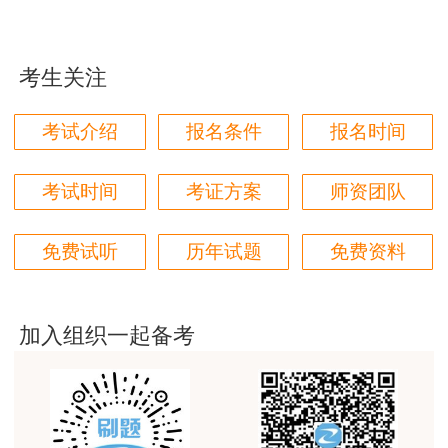
用户m1****68
考察范围
危险、有害因素辨识、安全评价方法、安
回顾整个学习过程，我收获的不仅是证书和技能，更
考生关注
重要的是养成了持续学习的习惯和自我驱动力；这门
全评价报告的内容及其编写要求
网课像一位循循善诱的引路人，让我相信只要选对方
法、坚持行动，每个人都能突破自己的天花板，真心
考试介绍
报名条件
报名时间
难度
适中
★★★★
感谢这段旅程，未来我也会继续在这里深耕，向更高
目标进发！
特点
理解分析作答
，
个别题目比较简单
用户m2****18
考试时间
考证方案
师资团队
讲解的很有条理，思路清晰，推荐
免费试听
历年试题
免费资料
第四章
用户QQ****87
精准解决了安全考试 “知识点杂、案例难” 的问题。
职业病危害识别、评价与控制、职业病危
从精讲到习题，还有题库中的考前模拟卷等等资料，
考察范围
加入组织一起备考
害管理、职业病的危害控制、
真题班也是老师通过拆题的逻辑，细化了题目的小考
点思路，更好掌握了答题技巧和考点.......
难度
适中
★★★
特点
需要记忆内容比较多，需要分析判断