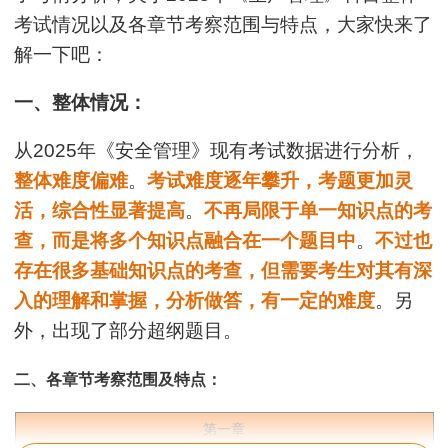
考试情况以及各章节考察范围与特点，大家快来了
解一下吧：
用户m9****68
满意
一、整体情况：
用户c3****b4
从2025年《安全管理》现有考试数据进行分析，
老师讲得真好！
整体难度偏难
。
考试难度逐年攀升，考题更加灵
用户c3****b4
活，综合性显著提高
。
不再局限于单一知识点的考
查，而是将多个知识点融合在一个题目中
。
不过也
老师讲得真好！
存在很多基础知识点的考查，但需要考生对其有深
用户c3****b4
入的理解和掌握，分析做答，有一定的难度
。另
老师讲得真好！
外，出现了部分超纲题目。
用户c9****s3
二、各章节考察范围及特点：
好
用户c9****s3
第一章