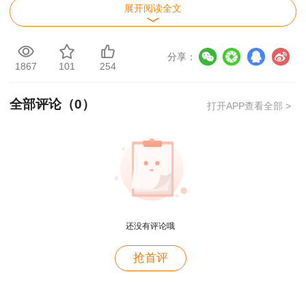
好
展开阅读全文
安全生产管理基本概念、事故致因及安全
用户c9****s3
考察范围
原理、安全心理与行为、安全生产管理理
好
分享：
1867
101
254
念
用户zh****11
难度
适中
★★★
全部评论（
0
）
打开APP查看全部 >
这个班太适合我这种自制力差的了，有班主任督促
着，群里还有老师带学，真不错
考点比较集中，结合新的安全生产理念考
特点
用户zh****87
查
贾老师讲的太好了，题库、资料还多
用户zh****94
第二章
老师们讲的很好，通俗易懂，对小白很友好
还没有评论哦
安全生产责任制、安全生产规章制度、安
用户li****11
抢首评
全生产教育培训、建设项目安全设施
“三同
建筑专业跟网校过了，今年考其他安全，还是选择网
时”、重大危险源、特种设备设施安全、安
校。
全技术措施、作业现场环境安全管理、安