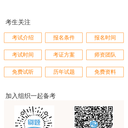
乏清点人数的
好
用户zh****11
B、没有通过移动电话发紧急撤离信息，导致
考生关注
人员不能及时撤离
这个班太适合我这种自制力差的了，有班主任督促
着，群里还有老师带学，真不错
考试介绍
报名条件
报名时间
C、该预案演练脚本中只考虑生产人员，未考
用户zh****87
虑不在现场的后勤人员
贾老师讲的太好了，题库、资料还多
考试时间
考证方案
师资团队
D、人员撤离后，未安排专人到电站各处回
用户zh****94
检，确认人员撤离
免费试听
历年试题
免费资料
老师们讲的很好，通俗易懂，对小白很友好
【正确选项】A
用户li****11
建筑专业跟网校过了，今年考其他安全，还是选择网
加入组织一起备考
【题目解析】本题考查的是应急演练。选项A
校。
中人员清点可以确定人员是否全部撤离，但是不是
用户m6****57
导致人员未撤离的原因。
师资过硬，学习无忧，感觉自已选对了