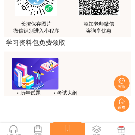
3、正确率11.11 %
用户da****ng
【多选题】目前，我国矿山安全监察实行垂直
生产技术今年的教学比起去年，在实例的列举上更丰
富生动。
管理、分级监察的管理体制。矿山安全监察体制的
长按保存图片
添加老师微信
微信识别进入小程序
咨询享优惠
特点为（ ）。
用户m3****68
学习资料包免费领取
课程清晰易懂，便于记忆，老师重难点讲解也很清晰
A、实行垂直管理
用户we****66
B、监察和管理分开
跟着老师学习理解的特别快，比自己学习容易多了
C、分区监察
用户m0****66
贾老师讲的很有水平，这次考过全靠他了
D、地方政府监察
历年试题
考试大纲
用户m0****68
模拟试题
备考精华
E、国家监察
贾老师一如既往的稳
一键领取
【正确选项】ABCE
用户m1****68
回顾整个学习过程，我收获的不仅是证书和技能，更
【题目解析】本题考查的是矿山安全监察。