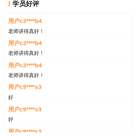
学员好评
指标应具有动态性，综合反映事故发展的趋势。
满意
（4）可操作性。尽量利用现有统计资料及有关企
用户c3****b4
业、行业的安全规范和标准。（5）引导性。评价
老师讲得真好！
指标要体现所在行业总体战略目标，以规范和引导
企业未来发展的行为和方向。（6）预见性。预警
用户c3****b4
指标应选定能反映现状和预示未来的指标。
老师讲得真好！
2、正确率10.53 %
用户c3****b4
老师讲得真好！
【单选题】某地处偏远的小型水电站开展了水
用户c9****s3
淹全厂的应急演练，参演人员按照规定路线撤离
后，发现该水电站的厨师仍在厨房工作，演练结束
好
后，评价人员进行了点评。关于演练中人员未全部
用户c9****s3
撤离的原因，错误的是（ ）。
好
A、人员未全部撤离的原因可能是演练方案缺
用户c9****s3