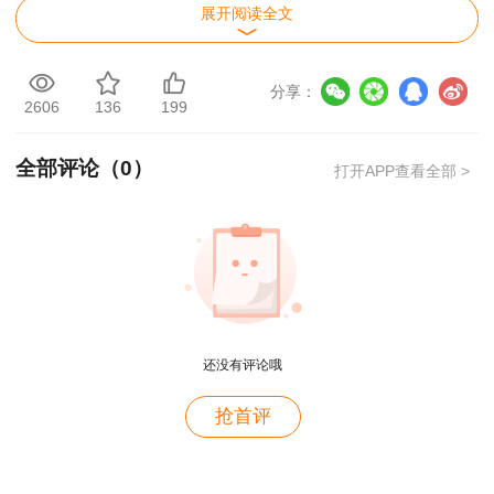
展开阅读全文
C、科学性
D、高效性
分享：
2606
136
199
E、引导性
全部评论（
0
）
打开APP查看全部 >
【正确选项】BD
【题目解析】本题考查的是安全生产预警预报
体系。预警评价指标的构建应遵循以下原则：
（1）灵敏性。即指标能准确敏感地反映危险源的
真实状态。（2）科学性。即指标的选择、指标权
还没有评论哦
重的确'定、数据的选取、计算必须以公认的科学
理论为依据，确保指标既能满足全面性和相关性要
抢首评
求，又能避免之间的相互重叠。（3）动态性。事
故发生过程本身就是一个动态过程，因而要求评价
用户m9****68