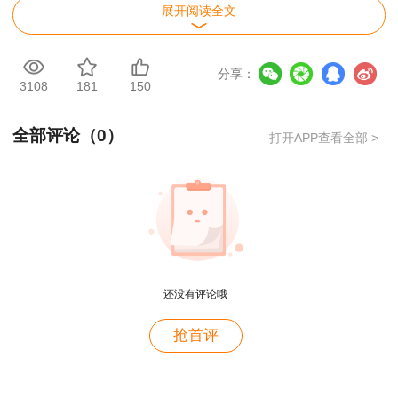
展开阅读全文
『答案解析』本题考查的是安全生产法的基本
规定。《安全生产法》第四十五条规定：“两个以
分享：
上生产经营单位在同一作业区域内进行生产经营活
3108
181
150
动，可能危及对方生产安全的，应当签订安全生产
管理协议，明确各自的安全生产管理职责和应当采
全部评论（
0
）
打开APP查看全部 >
取的安全措施，并指定专职安全生产管理人员进行
安全检查与协调。”
用户m9****68
还没有评论哦
满意
用户c3****b4
抢首评
老师讲得真好！
用户c3****b4