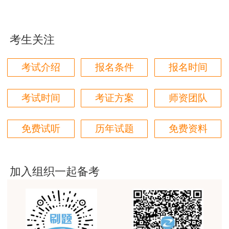
用户zh****87
贾老师讲的太好了，题库、资料还多
考生关注
用户zh****94
老师们讲的很好，通俗易懂，对小白很友好
考试介绍
报名条件
报名时间
用户li****11
建筑专业跟网校过了，今年考其他安全，还是选择网
考试时间
考证方案
师资团队
校。
用户m6****57
免费试听
历年试题
免费资料
师资过硬，学习无忧，感觉自已选对了
用户da****ng
加入组织一起备考
生产技术今年的教学比起去年，在实例的列举上更丰
富生动。
用户m3****68