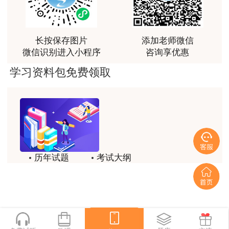
课程清晰易懂，便于记忆，老师重难点讲解也很清晰
用户we****66
跟着老师学习理解的特别快，比自己学习容易多了
长按保存图片
添加老师微信
微信识别进入小程序
咨询享优惠
用户m0****66
学习资料包免费领取
贾老师讲的很有水平，这次考过全靠他了
用户m0****68
贾老师一如既往的稳
用户m1****68
回顾整个学习过程，我收获的不仅是证书和技能，更
历年试题
考试大纲
重要的是养成了持续学习的习惯和自我驱动力；这门
模拟试题
备考精华
网课像一位循循善诱的引路人，让我相信只要选对方
法、坚持行动，每个人都能突破自己的天花板，真心
一键领取
感谢这段旅程，未来我也会继续在这里深耕，向更高
目标进发！
用户m2****18