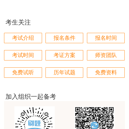
用户zh****87
贾老师讲的太好了，题库、资料还多
考生关注
用户zh****94
老师们讲的很好，通俗易懂，对小白很友好
考试介绍
报名条件
报名时间
用户li****11
建筑专业跟网校过了，今年考其他安全，还是选择网
考试时间
考证方案
师资团队
校。
用户m6****57
免费试听
历年试题
免费资料
师资过硬，学习无忧，感觉自已选对了
用户da****ng
加入组织一起备考
生产技术今年的教学比起去年，在实例的列举上更丰
富生动。
用户m3****68