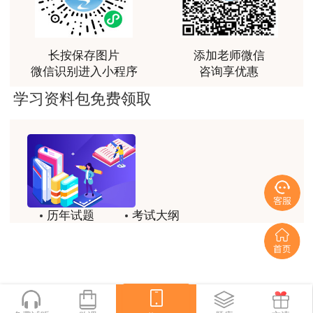
课程清晰易懂，便于记忆，老师重难点讲解也很清晰
用户we****66
跟着老师学习理解的特别快，比自己学习容易多了
长按保存图片
添加老师微信
微信识别进入小程序
咨询享优惠
用户m0****66
学习资料包免费领取
贾老师讲的很有水平，这次考过全靠他了
用户m0****68
贾老师一如既往的稳
用户m1****68
回顾整个学习过程，我收获的不仅是证书和技能，更
历年试题
考试大纲
重要的是养成了持续学习的习惯和自我驱动力；这门
模拟试题
备考精华
网课像一位循循善诱的引路人，让我相信只要选对方
法、坚持行动，每个人都能突破自己的天花板，真心
一键领取
感谢这段旅程，未来我也会继续在这里深耕，向更高
目标进发！
用户m2****18