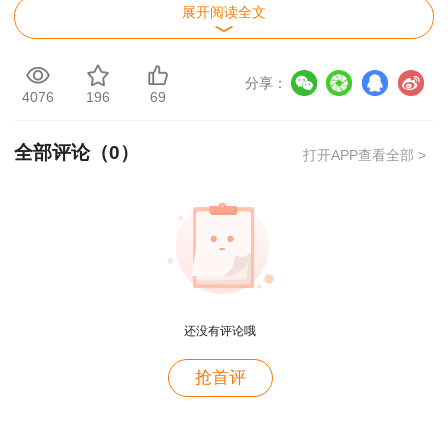
展开阅读全文
『答案解析』本题考查的是安全生产管理机构
与安全生产管理人员的配置。矿山、金属冶炼、建
分享：
筑施工、道路运输单位和危险物品的生产、经营、
4076
196
69
储存单位，应当设置安全生产管理机构或者配备专
职安全生产管理人员。前款规定以外的其他生产经
全部评论（
0
）
打开APP查看全部 >
营单位，从业人员超过一百人的，应当设置安全生
产管理机构或者配备专职安全生产管理人员;从业
人员在一百人以下的，应当配备专职或者兼职的安
全生产管理人员。
用户m9****68
还没有评论哦
满意
用户c3****b4
抢首评
老师讲得真好！
用户c3****b4