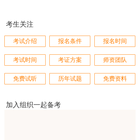
用户zh****87
贾老师讲的太好了，题库、资料还多
考生关注
用户zh****94
老师们讲的很好，通俗易懂，对小白很友好
考试介绍
报名条件
报名时间
用户li****11
建筑专业跟网校过了，今年考其他安全，还是选择网
考试时间
考证方案
师资团队
校。
用户m6****57
免费试听
历年试题
免费资料
师资过硬，学习无忧，感觉自已选对了
用户da****ng
加入组织一起备考
生产技术今年的教学比起去年，在实例的列举上更丰
富生动。
用户m3****68