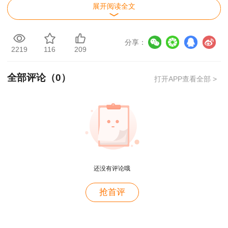
构的检验、检测人员应当经考核，取得检验、检测
展开阅读全文
人员资格，方可从事检验、检测工作。特种设备检
验、检测机构的检验、检测人员不得同时在两个以
分享：
2219
116
209
上检验、检测机构中执业。第五十三条规定：特种
设备检验、检测人员在检验、检测中发现特种设备
全部评论（
0
）
打开APP查看全部 >
存在严重事故隐患时，应当及时告知相关单位，并
立即向负责特种设备安全监督管理的部门报告。第
五十五条规定：特种设备检验、检测机构及其检
验、检测人员不得从事有关特种设备的生产、经营
活动，不得推荐或者监制、监销特种设备。
用户m9****68
还没有评论哦
满意
用户c3****b4
抢首评
老师讲得真好！
用户c3****b4