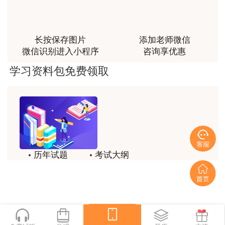
课程清晰易懂，便于记忆，老师重难点讲解也很清晰
用户we****66
跟着老师学习理解的特别快，比自己学习容易多了
长按保存图片
添加老师微信
微信识别进入小程序
咨询享优惠
用户m0****66
学习资料包免费领取
贾老师讲的很有水平，这次考过全靠他了
用户m0****68
贾老师一如既往的稳
用户m1****68
回顾整个学习过程，我收获的不仅是证书和技能，更
历年试题
考试大纲
重要的是养成了持续学习的习惯和自我驱动力；这门
模拟试题
备考精华
网课像一位循循善诱的引路人，让我相信只要选对方
法、坚持行动，每个人都能突破自己的天花板，真心
一键领取
感谢这段旅程，未来我也会继续在这里深耕，向更高
目标进发！
用户m2****18