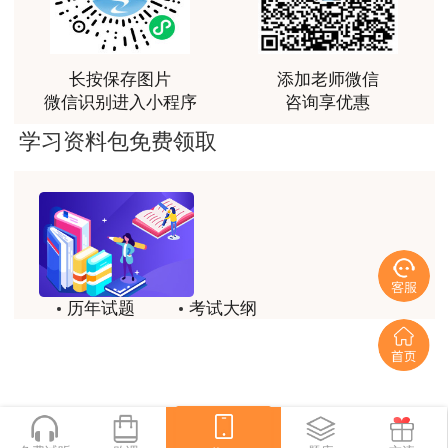
富生动。
用户m3****68
课程清晰易懂，便于记忆，老师重难点讲解也很清晰
长按保存图片
添加老师微信
微信识别进入小程序
咨询享优惠
用户we****66
学习资料包免费领取
跟着老师学习理解的特别快，比自己学习容易多了
用户m0****66
贾老师讲的很有水平，这次考过全靠他了
用户m0****68
贾老师一如既往的稳
历年试题
考试大纲
用户m1****68
模拟试题
备考精华
回顾整个学习过程，我收获的不仅是证书和技能，更
一键领取
重要的是养成了持续学习的习惯和自我驱动力；这门
网课像一位循循善诱的引路人，让我相信只要选对方
法、坚持行动，每个人都能突破自己的天花板，真心