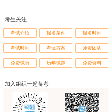
这个班太适合我这种自制力差的了，有班主任督促
着，群里还有老师带学，真不错
考生关注
用户zh****87
贾老师讲的太好了，题库、资料还多
考试介绍
报名条件
报名时间
用户zh****94
老师们讲的很好，通俗易懂，对小白很友好
考试时间
考证方案
师资团队
用户li****11
免费试听
历年试题
免费资料
建筑专业跟网校过了，今年考其他安全，还是选择网
校。
用户m6****57
加入组织一起备考
师资过硬，学习无忧，感觉自已选对了
用户da****ng
生产技术今年的教学比起去年，在实例的列举上更丰