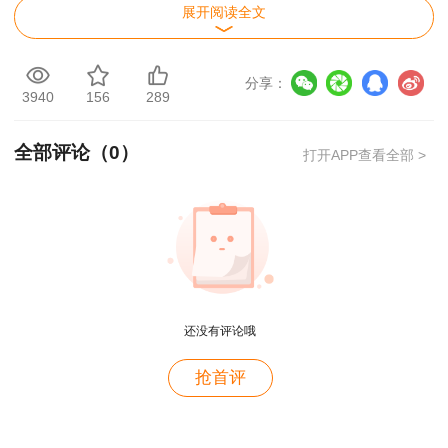
备投入使用前或者投入使用后三十日内，向(直辖
展开阅读全文
市或设区的市)负责特种设备安全监督管理的部门
办理使用登记，取得使用登记证书。登记标志应当
分享：
3940
156
289
置于该特种设备的显著位置。
第四十条规定：特种设备使用单位应当按照安
全部评论（
0
）
打开APP查看全部 >
全技术规范的要求，在检验合格有效期届满前一个
月向特种设备检验机构提出定期检验要求。第四十
一条规定：特种设备安全管理人员应当对特种设备
使用状况进行经常性检查，发现问题应当立即处
理;情况紧急时，可以决定停止使用特种设备并及
时报告本单位有关负责人。
还没有评论哦
用户m9****68
抢首评
满意
用户c3****b4