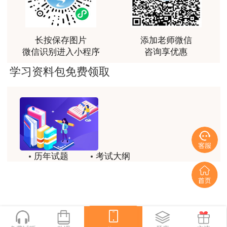
富生动。
用户m3****68
课程清晰易懂，便于记忆，老师重难点讲解也很清晰
长按保存图片
添加老师微信
微信识别进入小程序
咨询享优惠
用户we****66
学习资料包免费领取
跟着老师学习理解的特别快，比自己学习容易多了
用户m0****66
贾老师讲的很有水平，这次考过全靠他了
用户m0****68
贾老师一如既往的稳
历年试题
考试大纲
用户m1****68
模拟试题
备考精华
回顾整个学习过程，我收获的不仅是证书和技能，更
一键领取
重要的是养成了持续学习的习惯和自我驱动力；这门
网课像一位循循善诱的引路人，让我相信只要选对方
法、坚持行动，每个人都能突破自己的天花板，真心