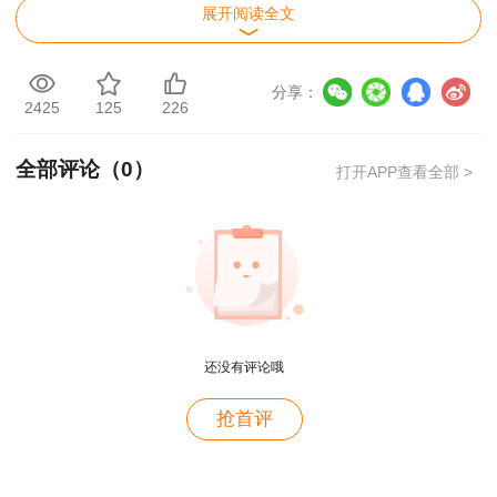
驶，悬挂警示标志并采取必要的安全措施。第五十
展开阅读全文
八条，残疾人机动轮椅车、电动自行车在非机动车
道内行驶时，最高时速不得超过15公里。第六十
分享：
2425
125
226
七条，行人、非机动车、拖拉机、轮式专用机械
车、铰接式客车、全挂拖斗车以及其他设计最高时
全部评论（
0
）
打开APP查看全部 >
速低于70公里的机动车，不得进入高速公路。高
速公路限速标志标明的最高时速不得超过120公
里。
还没有评论哦
用户m9****68
抢首评
满意
用户c3****b4