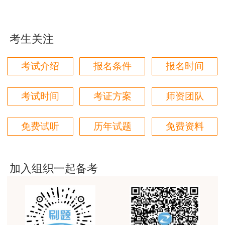
这个班太适合我这种自制力差的了，有班主任督促
着，群里还有老师带学，真不错
考生关注
用户zh****87
贾老师讲的太好了，题库、资料还多
考试介绍
报名条件
报名时间
用户zh****94
老师们讲的很好，通俗易懂，对小白很友好
考试时间
考证方案
师资团队
用户li****11
免费试听
历年试题
免费资料
建筑专业跟网校过了，今年考其他安全，还是选择网
校。
用户m6****57
加入组织一起备考
师资过硬，学习无忧，感觉自已选对了
用户da****ng
生产技术今年的教学比起去年，在实例的列举上更丰