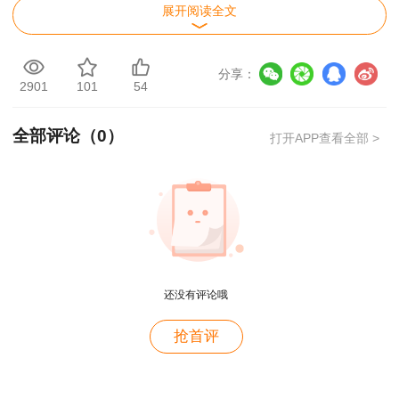
救。选项B错误，第四十九条 单位专职消防队、
展开阅读全文
志愿消防队参加扑救外单位火灾所损耗的燃料、灭
火剂和器材、装备等，由火灾发生地的人民政府给
分享：
2901
101
54
予补偿。选项C错误，第四十五条规定，消防救援
机构的火灾现场总指挥根据扑救火灾的需要，为了
全部评论（
0
）
打开APP查看全部 >
抢救人员和重要物资，防止火势蔓延，有权拆除或
者破损毗邻火灾现场的建筑物、构筑物或者设施
等。选项D错误，消防救援机构统一组织和指挥火
灾现场扑救，应当优先保障遇险人员的生命安全。
还没有评论哦
用户m9****68
抢首评
满意
用户c3****b4