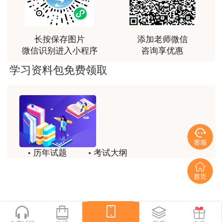
富生动。
用户m3****68
课程清晰易懂，便于记忆，老师重难点讲解也很清晰
长按保存图片
添加老师微信
微信识别进入小程序
咨询享优惠
用户we****66
学习资料包免费领取
跟着老师学习理解的特别快，比自己学习容易多了
用户m0****66
贾老师讲的很有水平，这次考过全靠他了
用户m0****68
贾老师一如既往的稳
历年试题
考试大纲
用户m1****68
模拟试题
备考精华
回顾整个学习过程，我收获的不仅是证书和技能，更
一键领取
重要的是养成了持续学习的习惯和自我驱动力；这门
网课像一位循循善诱的引路人，让我相信只要选对方
法、坚持行动，每个人都能突破自己的天花板，真心