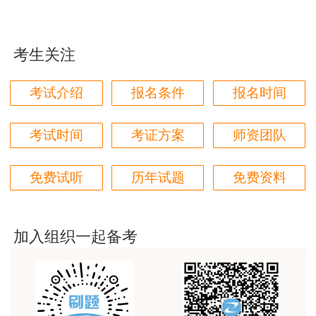
这个班太适合我这种自制力差的了，有班主任督促
着，群里还有老师带学，真不错
考生关注
用户zh****87
贾老师讲的太好了，题库、资料还多
考试介绍
报名条件
报名时间
用户zh****94
老师们讲的很好，通俗易懂，对小白很友好
考试时间
考证方案
师资团队
用户li****11
免费试听
历年试题
免费资料
建筑专业跟网校过了，今年考其他安全，还是选择网
校。
用户m6****57
加入组织一起备考
师资过硬，学习无忧，感觉自已选对了
用户da****ng
生产技术今年的教学比起去年，在实例的列举上更丰