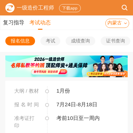
一级造价工程师
下载app
复习指导
考试动态
内蒙古
报名信息
考试
成绩查询
证书查询
1月份
大纲 / 教材
7月24日-8月18日
报 名 时 间
考前10日至一周内
准考证打
印