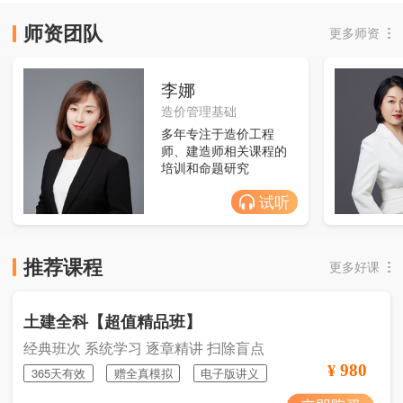
师资团队
更多师资
李娜
造价管理基础
多年专注于造价工程
师、建造师相关课程的
培训和命题研究
试听
推荐课程
更多好课
土建全科【超值精品班】
经典班次 系统学习 逐章精讲 扫除盲点
980
¥
365天有效
赠全真模拟
电子版讲义