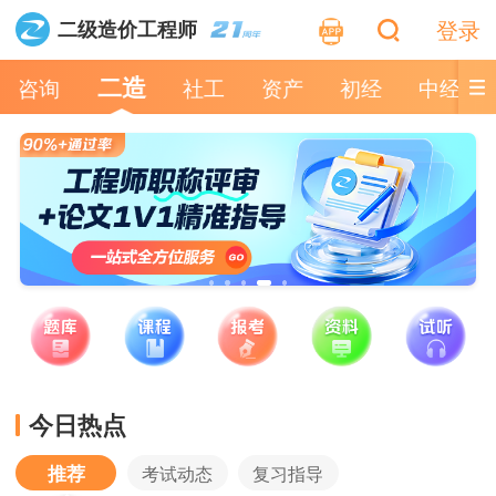
登录
二级造价工程师
二造
咨询
社工
资产
初经
中经
今日热点
推荐
考试动态
复习指导