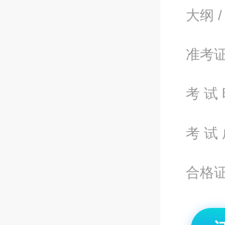
大纲 /
准考
考 试 
考 试 
合格