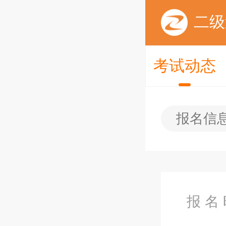
二级
考试动态
报名信
报 名 