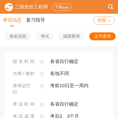
二级造价工程师
下载app
考试动态
复习指导
全国
报名信息
考试
成绩查询
证书查询
各省自行确定
报 名 时 间
各地不同
大纲 / 教材
考前10日至一周内
准考证打
印
各省自行确定
考 试 时 间
考后2、3个月
考 试 成 绩