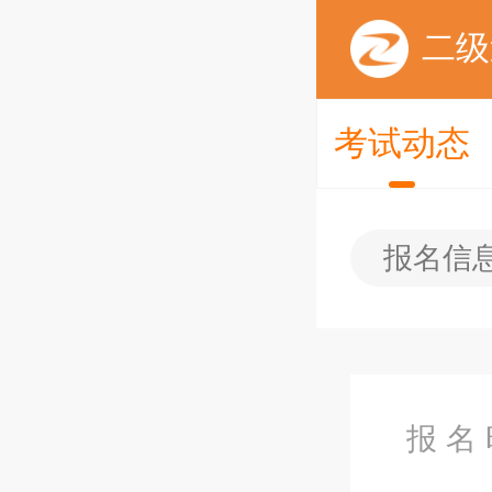
二级
考试动态
报名信
报 名 